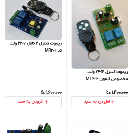
ریموت کنترل 2 کانال 220v ولت
کد MR202
ریموت کنترل 12-24 ولت
مخصوص آیفون MT2-12
1,600,000
1,400,000
افزودن به سبد
افزودن به سبد