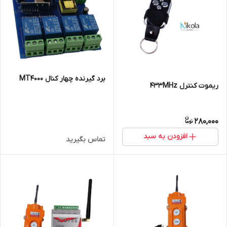
برد گیرنده چهار کنال MT4000
ریموت کنترل 433MHz
280,000
افزودن به سبد
تماس بگیرید