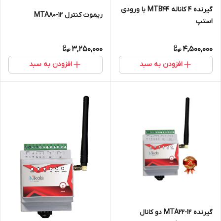
گیرنده 4 کاناله MTB44 با ورودی
ریموت کنترل MTA80-12
استپ
3,250,000
4,500,000
افزودن به سبد
افزودن به سبد
گیرنده MTA22-12 دو کانال