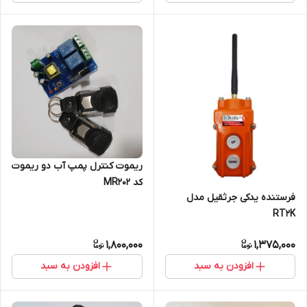
ریموت کنترل پمپ آب دو ریموت
کد MR202
فرستنده یدکی جرثقیل مدل
RT2K
1,800,000
1,375,000
افزودن به سبد
افزودن به سبد