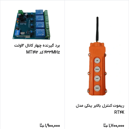
برد گیرنده چهار کانال 12ولت
433MHz کد MT1412
ریموت کنترل بالابر یدکی مدل
RT4K
1,900,000
1,700,000