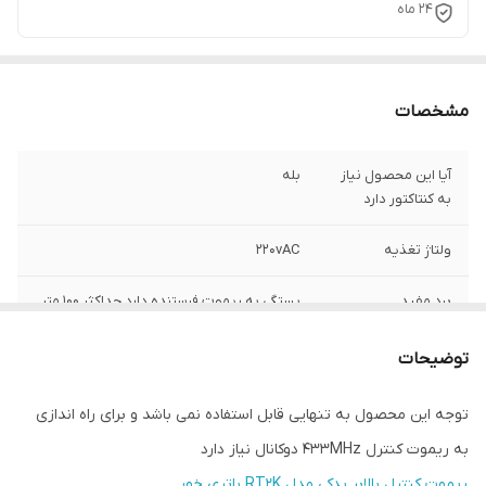
24 ماه
مشخصات
آیا این محصول نیاز
بله
به کنتاکتور دارد
ولتاژ تغذیه
220vAC
برد مفید
بستگی به ریموت فرستنده دارد حداکثر ۱۰۰ متر
در فضای باز
توضیحات
تعداد رله های
۲ عدد رله ۵ آمپر ماکسیموم
خروجی
توجه این محصول به تنهایی قابل استفاده نمی باشد و برای راه اندازی
به ریموت کنترل 433MHz دوکانال نیاز دارد
ارت دار
بله
ریموت کنترل بالابر یدکی مدل RT2K باتری خور