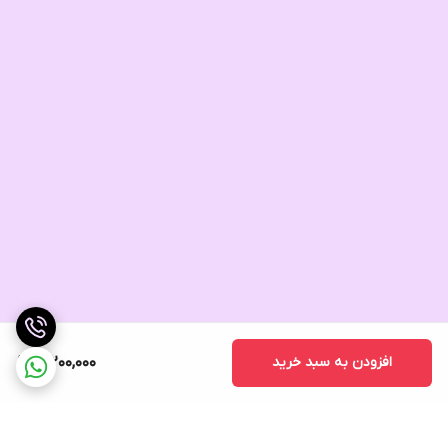
۵. راهنمای صوتی (Buzzer Guide):
مجهز به بازر داخلی که با شمارش بوق‌ها، زمان دقیق فشردن دکمه
"Learn" برای تنظیمات مختلف را به کاربر اطلاع می‌دهد.
۶. بازنشانی سریع به تنظیمات کارخانه:
امکان حذف کامل تمامی ریموت‌ها و بازگرداندن تنظیمات به حالت اولیه
تنها با نگه داشتن دکمه "Learn" به مدت ١٢ ثانیه.
افزودن به سبد خرید
3,200,000