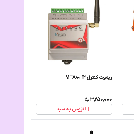
ریموت کنترل MTA80-12
3,250,000
افزودن به سبد