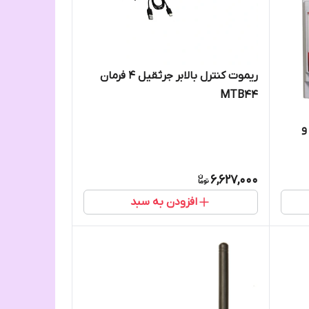
ریموت کنترل بالابر جرثقیل 4 فرمان
MTB44
 و
6,627,000
افزودن به سبد