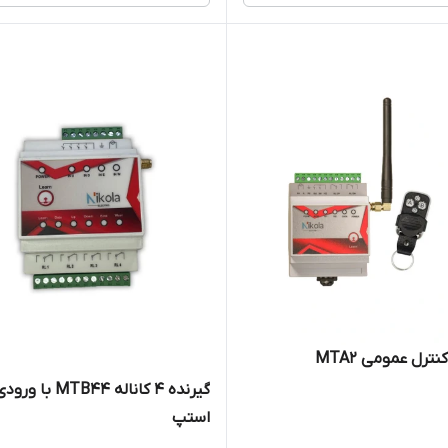
ترل عمومی MTA2
گیرنده 4 کاناله MTB44 با ورو
استپ