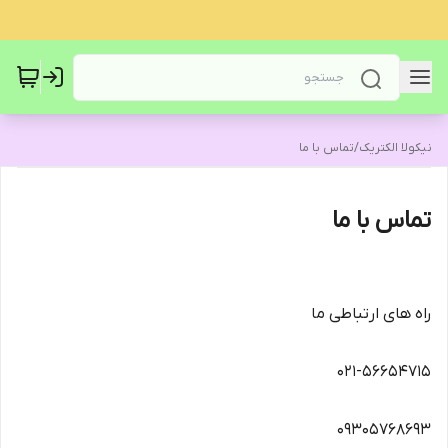
نیکولا الکتریک
/
تماس با ما
تماس با ما
راه های ارتباطی ما
021-56654715
09305768693