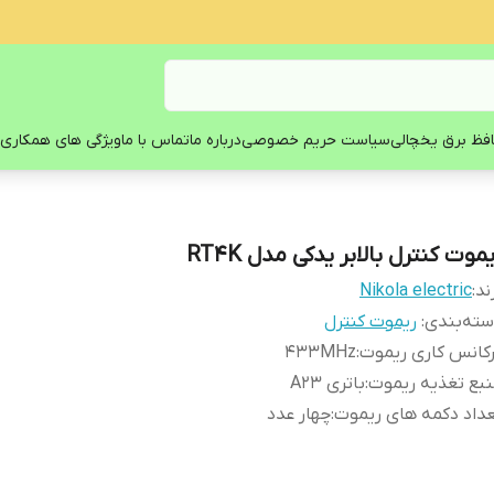
فظ برق یخچالی
سیاست حریم خصوصی
درباره ما
تماس با ما
ویژگی های همکاری 
موت کنترل بالابر یدکی مدل RT4K
ند:
Nikola electric
ته‌بندی
:
ریموت کنترل
کانس کاری ریموت
:
433MHz
بع تغذیه ریموت
:
باتری A23
داد دکمه های ریموت
:
چهار عدد