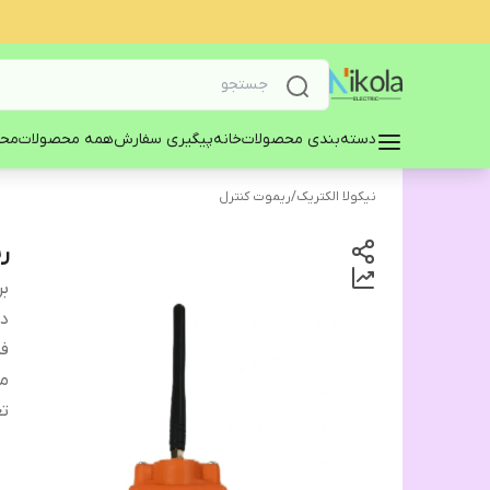
دسته‌بندی محصولات
خانه
پیگیری سفارش
همه محصولات
محا
نیکولا الکتریک
/
ریموت کنترل
ری
بر
دس
فر
من
تع