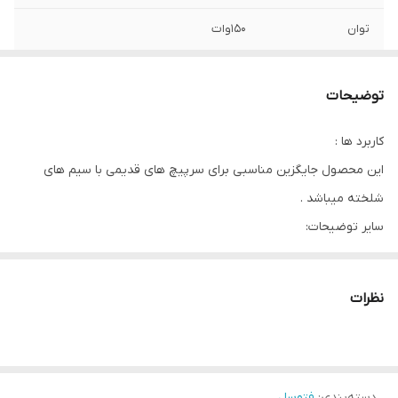
توان
۱۵۰وات
وزن
۱۲۰گرم
توضیحات
ضمانت محصول
۲۴ ماه
کاربرد ها :
تعداد سرپیچ لامپ
1عدد
این محصول جایگزین مناسبی برای سرپیچ های قدیمی با سیم های
/LED
شلخته میباشد .
جنس بدنه
پلاستیک
سایر توضیحات:
-شامل ۳تکه
-دارای سرپیچ سرامیکی E۲۷
نظرات
-کیفیت بالا
دسته‌بندی
:
فتوسل