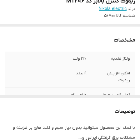
ریموت کنترل بالابر کد MT2016
برند:
Nikola electric
شناسه کالا
56700
مشخصات
ولتاژ تغذیه
220 ولت
امکان افزایش
19 عدد
ریموت
توان نامی رله ها
10 امپر نامی
امکان نصب بر روی
کاملا سازگار
توضیحات
بالابری های
ساختمانی
با کمک این محصول میتوانید بدون نیاز سیم و کلید های پر هزینه و
مشکلات برق گرفتگی اپراتور و....
مود کاری
لحظه ای ،لچ ، الاکلنگی