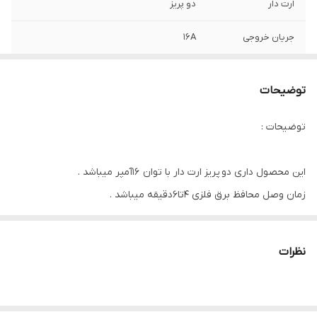
ارت دار
دو پریز
جریان خروجی
16A
ضمانت محصول
24 ماه
توضیحات
متراژ سیم
۲متری
توضیحات :
این محصول داری دو پریز ارت دار با توان 16آمپر میباشد .
زمان وصل محافظ برق فلزی 4تا6دقیقه میباشد .
سیم رابط این محصول ۲ متر میباشد
مغزی پریز های این محصول از جنس سرامیک میباشد تا هنگام جریان
نظرات
کشی پریز ها مقاومت بیشتری در برابر حریق ایجاد شده از خود نشان
دهند
ولتاژ کاری :175/240V