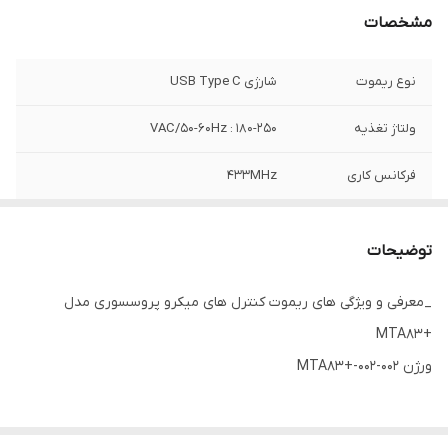
مشخصات
نوع ریموت
شارژی USB Type C
ولتاژ تغذیه
180-250 : VAC/50-60Hz
فرکانس کاری
433MHz
امکان نصب بر روی
مخصوص این کار
بالابری های
توضیحات
ساختمانی
_معرفی و ویژگی های ریموت کنترل های میکرو پروسسوری مدل
برد مفید
100 متر در فضای باز
+MTA83
امکان افزایش
تا 50 عدد
ورژن MTA83+-002-002
ریموت
مود کاری
دائم کار
ریموت کنترل ها به منظور کنترل کردن تجهیزات برقی از راه دور مورد