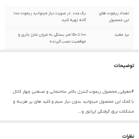
تعداد ریموت های
یک عدد. در صورت نیاز میتوانید ریموت جدا
این محصول
گانه تهیه کنید
برد مفید
۱۰۰ تا ۱۵۰ متر بستگی به میزان شارژ باتری و
موقعیت نصب گیرنده
تعداد رله های
چهار رله
خروجی
توضیحات
منبع تغذیه برد
۲۲۰~AC
گیرنده
#معرفی_محصول ریموت کنترل بالابر ساختمانی و صنعتی چهار کانال
منبع تغذیه ریموت
باتری داخلی از نوع A23
با کمک این محصول میتوانید بدون نیاز سیم و کلید های پر هزینه و
مشکلات برق گرفتگی اپراتور و....
از بالابر های جرثقيل های صنعتی به صورت اصولی و استاندارد استفاده
کنید.
نظرات